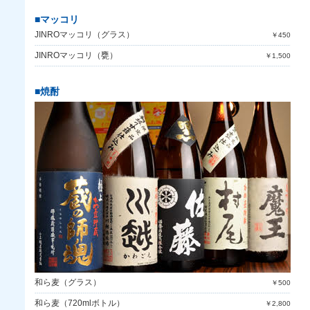
■マッコリ
JINROマッコリ（グラス）
￥450
JINROマッコリ（甕）
￥1,500
■焼酎
和ら麦（グラス）
￥500
和ら麦（720mlボトル）
￥2,800