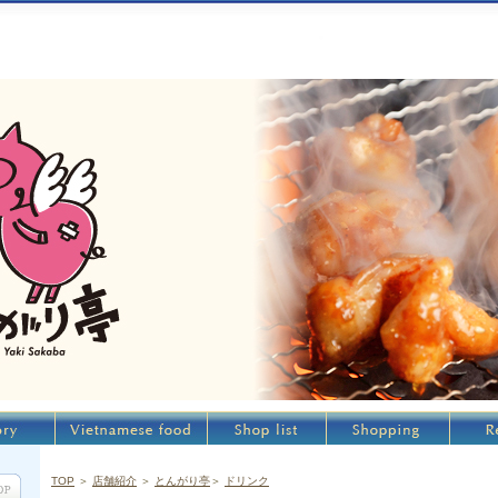
TOP
＞
店舗紹介
＞
とんがり亭
＞
ドリンク