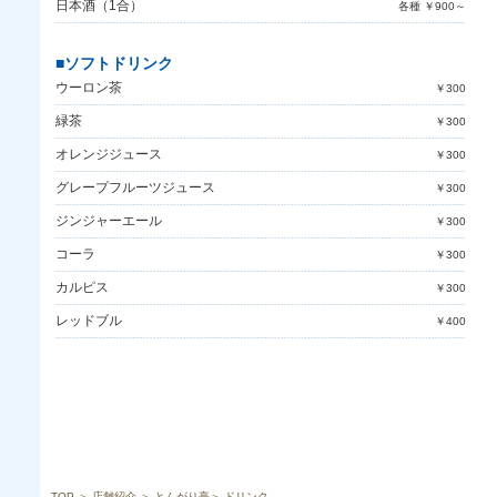
日本酒（1合）
各種 ￥900～
■ソフトドリンク
ウーロン茶
￥300
緑茶
￥300
オレンジジュース
￥300
グレープフルーツジュース
￥300
ジンジャーエール
￥300
コーラ
￥300
カルピス
￥300
レッドブル
￥400
TOP
＞
店舗紹介
＞
とんがり亭
＞
ドリンク