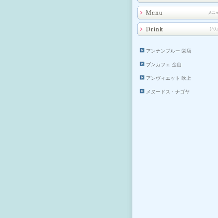
アンナンブルー 栄店
ブンカフェ 金山
アンヴィエット 吹上
メヌードス・ナゴヤ