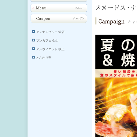
アンナンブルー 栄店
ブンカフェ 金山
アンヴィエット 吹上
とんがり亭