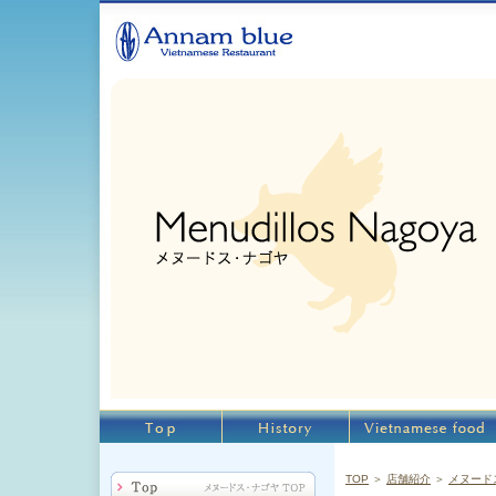
TOP
＞
店舗紹介
＞
メヌード