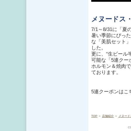
メヌードス
7/1～8/31に
暑い季節にぴった
な「美肌セット」
した。
更に、“生ビール半
可能な「5連クー
ホルモン＆焼肉で
ております。
5連クーポンはこ
TOP
＞
店舗紹介
＞
メヌード
c