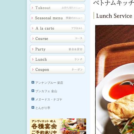
アンナンブルー 栄店
ブンカフェ 金山
メヌードス・ナゴヤ
とんがり亭