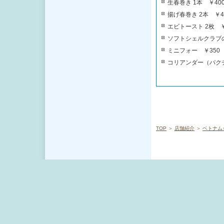
生春巻き 1本 ￥40
揚げ春巻き 2本 ￥4
エビトースト 2枚 ￥
ソフトシェルクラブの唐
ミニフォー ￥350
コリアンダー（パクチ
TOP
＞
店舗紹介
＞
ベトナム