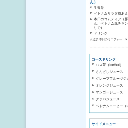
ん）
生春巻
ベトナムサラダ風あえ
本日のコムディア（豚
ん、ベトナム風チキン
りで）
ドリンク
☆追加 本日のミニフォー ￥3
コースドリンク
ハス茶（ice/hot）
さんざしジュース
グレープフルーツジ
オレンジジュース
マンゴージュース
グァバジュース
ベトナムコーヒー（ice
サイドメニュー